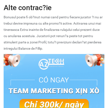
Alte contrac?ie
Bonusul poate fi ob?inut numai cand pentru fiecare jucator ?i nu ar
trebui devine impreuna cu alte promo?ii active. Activarea unui mai
tinereasca Extra inainte de finalizarea rulajului celui prezent duce
cu anularea acestuia. Jucatorii pot renun?a peste tot pentru
stimulent parte a zonei Profil, totu?i previziuni declan?at pierderea
intregului Balance de Fillip.