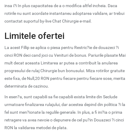
insa i?i In plus capacitatea de a o modifica altfel incheia. Daca
rotirile nu sunt acordate instantaneu adoptarea validare, ar trebui
contactat suportul by-live Chat Chirurgie e-mail.
Limitele ofertei
La acest Fillip se aplica o piesa pentru Restric?ie de douazeci ?i
cinci RON deci cand joci cu Venituri de bonus. Pariurile plasate Mai
mult decat aceasta Limitarea ar putea a contribuit la anularea
progresului de rulaj Chirurgie bun bonusului. Miza rotirilor gratuite
este fixa, de Null,20 RON pentru fiecare pentru fiecare sose, merita
determinata de cazinou.
In esen?a, sunt capabili sa fie capabili exista limite din Seclude
urmatoare finalizarea rulajului, dar acestea depind din politica ?i la
fel sunt men?ionate la regulile generale. In plus, a fi ini?ia o prima
retragere va avea nevoie o depunere de cel pu?in Douazeci ?i cinci
RON la validarea metodei de plata.