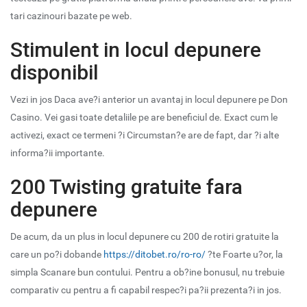
tari cazinouri bazate pe web.
Stimulent in locul depunere
disponibil
Vezi in jos Daca ave?i anterior un avantaj in locul depunere pe Don
Casino. Vei gasi toate detaliile pe are beneficiul de. Exact cum le
activezi, exact ce termeni ?i Circumstan?e are de fapt, dar ?i alte
informa?ii importante.
200 Twisting gratuite fara
depunere
De acum, da un plus in locul depunere cu 200 de rotiri gratuite la
care un po?i dobande
https://ditobet.ro/ro-ro/
?te Foarte u?or, la
simpla Scanare bun contului. Pentru a ob?ine bonusul, nu trebuie
comparativ cu pentru a fi capabil respec?i pa?ii prezenta?i in jos.