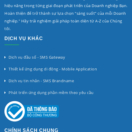
hiệu năng trong từng giai đoạn phát triển của Doanh nghiệp Bạn.
Hoàn thiện để trở thành sự lựa chọn “sáng suốt” của mỗi Doanh
nghiệp." Hãy trải nghiệm giải pháp toàn diện từ A-Z của Chúng
tôi.
DỊCH VỤ KHÁC
Dịch vụ đầu số - SMS Gateway
Thiết kế ứng dụng di động - Mobile Application
Dịch vụ tin nhắn - SMS Brandname
Phát triển ứng dụng phần mềm theo yêu cầu
CHÍNH SÁCH CHUNG