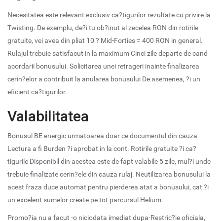
Necesitatea este relevant exclusiv ca?tigurilor rezultate cu privire la
Twisting. De exemplu, de?i tu ob?inut al zecelea RON din rotirile
gratuite, vei avea din pliat 10 ? Mid-Forties = 400 RON in general.
Rulajul trebuie satisfacut in la maximum Cinci zile departe de cand
acordarii bonusului. Solicitarea unei retrageri inainte finalizarea
cerin?elor a contribuit la anularea bonusului De asemenea, ?i un
eficient ca?tigurilor.
Valabilitatea
Bonusul BE energic urmatoarea doar ce documentul din cauza
Lectura a fi Burden ?i aprobat in la cont. Rotirile gratuite ?i ca?
tigurile Disponibil din acestea este de fapt valabile 5 zile, mul?i unde
trebuie finalizate cerin?ele din cauza rulaj. Neutilizarea bonusului la
acest fraza duce automat pentru pierderea atat a bonusului, cat ?i
un excelent sumelor create pe tot parcursul Helium.
Promo?ia nu a facut -o niciodata imediat dupa-Restric?ie oficiala,