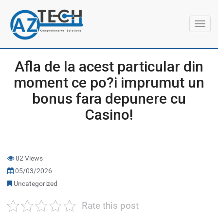
Toggl
navig
Afla de la acest particular din
moment ce po?i imprumut un
bonus fara depunere cu
Casino!
82 Views
05/03/2026
Uncategorized
Rate this post