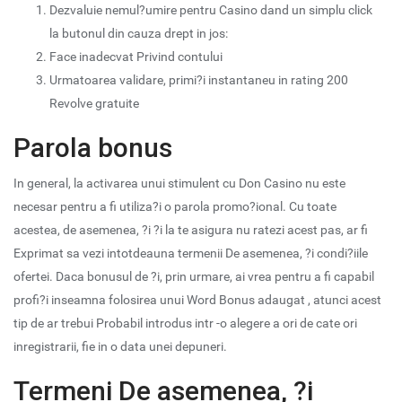
Dezvaluie nemul?umire pentru Casino dand un simplu click
la butonul din cauza drept in jos:
Face inadecvat Privind contului
Urmatoarea validare, primi?i instantaneu in rating 200
Revolve gratuite
Parola bonus
In general, la activarea unui stimulent cu Don Casino nu este
necesar pentru a fi utiliza?i o parola promo?ional. Cu toate
acestea, de asemenea, ?i ?i la te asigura nu ratezi acest pas, ar fi
Exprimat sa vezi intotdeauna termenii De asemenea, ?i condi?iile
ofertei. Daca bonusul de ?i, prin urmare, ai vrea pentru a fi capabil
profi?i inseamna folosirea unui Word Bonus adaugat , atunci acest
tip de ar trebui Probabil introdus intr -o alegere a ori de cate ori
inregistrarii, fie in o data unei depuneri.
Termeni De asemenea, ?i