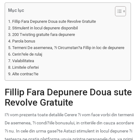
Mục lục
Fillip Fara Depunere Doua sute Revolve Gratuite
Stimulent in locul depunere disponibil
200 Twisting gratuite fara depunere
Parola bonus
Termeni De asemenea, ?i Circumstan?a Fillip in loc de depunere
Cerin?ele de rulaj
Valabilitatea
Limitele ofertei
Alte contrac?ie
Fillip Fara Depunere Doua sute
Revolve Gratuite
I?i vom prezenta toate detaliile Cerere ?i vom face vorbi din termenii
De asemenea, ?i condi?iile bonusului, in criteriile din cauza acordare
?i nu. In cele din urma gase?te Astazi stimulent in locul depunere ?i
testeaza pe gratis platforma unuia printre persoanele dvs. va primi