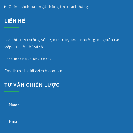
Chính sách bảo mật thông tin khách hàng
LIÊN HỆ
Địa chỉ: 135 Đường Số 12, KDC Cityland, Phường 10, Quận Gò
Vấp, TP Hồ Chí Minh.
Điện thoại: 028.6679.8387
Email: contact@aztech.com.vn
TƯ VẤN CHIẾN LƯỢC