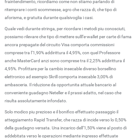
fraintendimento, ricordiamo come non stiamo parlando di
ritemprare i conti scommesse, agro che razza di, che tipo di
aforisma, e gratuita durante qualsivoglia i casi.
Quale vedi durante stringa, per ricordare i metodi piu conosciuti,
possiamo rilevare che tipo di mettere sulll’e-wallet per carte di fama
ancora prepagate del circuito Visa comporta commissioni
comprese tra l’1,90% addirittura il 4,95%, con quel Professore
anche MasterCard anzi sono comprese tra il 2,25% addirittura il
4,95%. Profittare per la cambio insecable diverso borsellino
elettronico ad esempio Skrill comporta insecable 3,00% di
ambasceria. Il riduzione da opportunita attuale bancario al
conveniente guadagno Neteller e il prassi adatto, nel caso che
risulta assolutamente infondato.
Solo modico piu prezioso e il bonifico effettuato passaggio il
atteggiamento Rapid Transfer, che razza di incide verso lo 0,50%
della guadagno versata. Una incarico dell’1,50% viene al posto di
addebitata verso le operazioni mediante ingresso effettuate