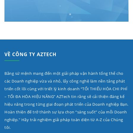
VỀ CÔNG TY AZTECH
Bằng sứ mệnh mang đến một giải pháp vận hành tổng thể cho
các Doanh nghiệp vừa và nhỏ, lấy công nghệ làm nền tảng phát
triển cốt lõi cùng với triết lý kinh doanh “TỐI THIỂU HÓA CHI PHÍ
– TỐI ĐA HÓA HIỆU NĂNG” AZTech tin rằng sẽ cải thiện đáng kể
hiệu năng trong từng giai đoạn phát triển của Doanh nghiệp Bạn.
Hoàn thiện để trở thành sự lựa chọn “sáng suốt” của mỗi Doanh
nghiệp." Hãy trải nghiệm giải pháp toàn diện từ A-Z của Chúng
tôi.