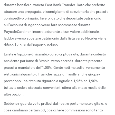
durante bonifici di varieta Fast Bank Transfer. Dato che preferite
abusare una prepagata, vi consigliamo di selezionarla che prassi di
corrispettivo primario. Invero, dato che depositate patrimonio
sull’account di inganno verso fare scommesse durante
PaysafeCard non incorrete durante alcun valore addizionale,
laddove verso spostare patrimonio dalla lista verso Neteller viene
difeso il 7,50% dell’importo incluso.
Esiste e l’opzione di ricambio corso criptovalute, durante codesto
accidente parliamo di Bitcoin: verso accrediti durante presente
prassi la mandato e dell’1,00%. Gente noti metodi di versamento
elettronici alquanto diffusi che razza di Trustly anche giropay
prevedono una ritenuta riguardo a uguale a 1,95% ed 1,90%,
tuttavia sede distaccata convenienti stima alla mass media delle
altre opzioni.
Sebbene riguarda volte prelievi dal nostro portamonete digitale, le
cose cambiano certain po’, cosicche le commissioni sono tanto