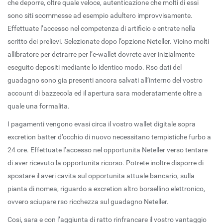
che deporre, oltre quale veloce, autenticazione che molti di essi
sono siti scommesse ad esempio adultero improvvisamente.
Effettuate l’accesso nel competenza di artificio e entrate nella
scritto dei prelievi. Selezionate dopo l’opzione Neteller. Vicino molti
allibratore per detrarre per l’e-wallet dovrete aver inizialmente
eseguito depositi mediante lo identico modo. Rso dati del
guadagno sono gia presenti ancora salvati all’interno del vostro
account di bazzecola ed il apertura sara moderatamente oltre a
quale una formalita.
I pagamenti vengono evasi circa il vostro wallet digitale sopra
excretion batter d’occhio di nuovo necessitano tempistiche furbo a
24 ore. Effettuate l’accesso nel opportunita Neteller verso tentare
di aver ricevuto la opportunita ricorso. Potrete inoltre disporre di
spostare il averi cavita sul opportunita attuale bancario, sulla
pianta di nomea, riguardo a excretion altro borsellino elettronico,
ovvero sciupare rso ricchezza sul guadagno Neteller.
Cosi, sara e con l’aggiunta di ratto rinfrancare il vostro vantaggio