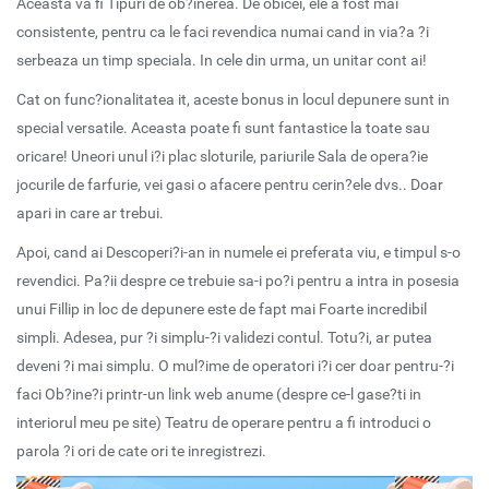
Aceasta va fi Tipuri de ob?inerea. De obicei, ele a fost mai
consistente, pentru ca le faci revendica numai cand in via?a ?i
serbeaza un timp speciala. In cele din urma, un unitar cont ai!
Cat on func?ionalitatea it, aceste bonus in locul depunere sunt in
special versatile. Aceasta poate fi sunt fantastice la toate sau
oricare! Uneori unul i?i plac sloturile, pariurile Sala de opera?ie
jocurile de farfurie, vei gasi o afacere pentru cerin?ele dvs.. Doar
apari in care ar trebui.
Apoi, cand ai Descoperi?i-an in numele ei preferata viu, e timpul s-o
revendici. Pa?ii despre ce trebuie sa-i po?i pentru a intra in posesia
unui Fillip in loc de depunere este de fapt mai Foarte incredibil
simpli. Adesea, pur ?i simplu-?i validezi contul. Totu?i, ar putea
deveni ?i mai simplu. O mul?ime de operatori i?i cer doar pentru-?i
faci Ob?ine?i printr-un link web anume (despre ce-l gase?ti in
interiorul meu pe site) Teatru de operare pentru a fi introduci o
parola ?i ori de cate ori te inregistrezi.