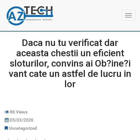
Toggl
navig
Daca nu tu verificat dar
aceasta chestii un eficient
sloturilor, convins ai Ob?ine?i
vant cate un astfel de lucru in
lor
86 Views
05/03/2026
Uncategorized