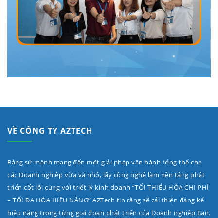
VỀ CÔNG TY AZTECH
Bằng sứ mệnh mang đến một giải pháp vận hành tổng thể cho
các Doanh nghiệp vừa và nhỏ, lấy công nghệ làm nền tảng phát
triển cốt lõi cùng với triết lý kinh doanh “TỐI THIỂU HÓA CHI PHÍ
– TỐI ĐA HÓA HIỆU NĂNG” AZTech tin rằng sẽ cải thiện đáng kể
hiệu năng trong từng giai đoạn phát triển của Doanh nghiệp Bạn.