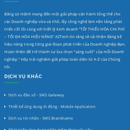
Bằng sứ mệnh mang đến một giải pháp vận hành tổng thể cho
các Doanh nghiệp vừa và nhỏ, lấy công nghệ làm nền tảng phát
triển cốt lõi cùng với triết lý kinh doanh “TỐI THIỂU HÓA CHI PHÍ
– TỐI ĐA HÓA HIỆU NĂNG” AZTech tin rằng sẽ cải thiện đáng kể
hiệu năng trong từng giai đoạn phát triển của Doanh nghiệp Bạn.
Hoàn thiện để trở thành sự lựa chọn “sáng suốt” của mỗi Doanh
nghiệp." Hãy trải nghiệm giải pháp toàn diện từ A-Z của Chúng
tôi.
DỊCH VỤ KHÁC
Dịch vụ đầu số - SMS Gateway
Thiết kế ứng dụng di động - Mobile Application
Dịch vụ tin nhắn - SMS Brandname
Phát triển ứng dụng phần mềm theo yêu cầu