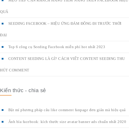
MẸO TIẾP CẬN KHÁCH HÀNG TIỀM NĂNG TRÊN FACEBOOK HIỆU
QUẢ
SEEDING FACEBOOK – HIỆU ỨNG ĐÁM ĐÔNG ĐI TRƯỚC THỜI
ĐẠI
Top 6 công cụ Seeding Facebook miễn phí hot nhất 2023
CONTENT SEEDING LÀ GÌ? CÁCH VIẾT CONTENT SEEDING THU
HÚT COMMENT
Kiến thức - chia sẻ
Bật mí phương pháp câu like comment fanpage đơn giản mà hiệu quả
Ảnh bìa facebook: kích thước size avatar banner ads chuẩn nhất 2020