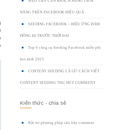
MẸO TIẾP CẬN KHÁCH HÀNG TIỀM
NĂNG TRÊN FACEBOOK HIỆU QUẢ
g
SEEDING FACEBOOK – HIỆU ỨNG ĐÁM
i
ĐÔNG ĐI TRƯỚC THỜI ĐẠI
o
o
Top 6 công cụ Seeding Facebook miễn phí
hot nhất 2023
CONTENT SEEDING LÀ GÌ? CÁCH VIẾT
CONTENT SEEDING THU HÚT COMMENT
Kiến thức - chia sẻ
Bật mí phương pháp câu like comment