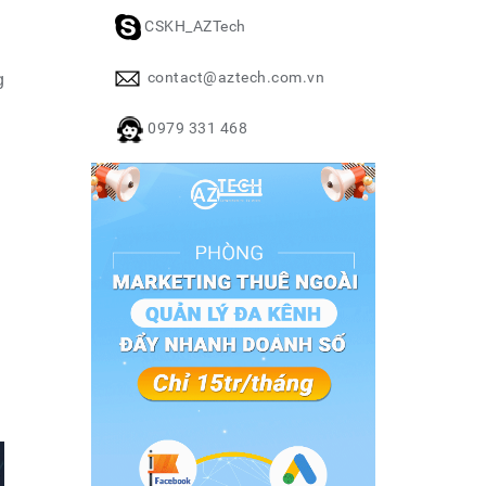
CSKH_AZTech
contact@aztech.com.vn
g
0979 331 468