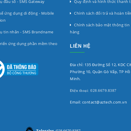
ụ đầu số - SMS Gateway
Quy định và hình thức thanh 
kế ứng dụng di động - Mobile
Chính sách đổi trả và hoàn tiề
ion
Chính sách bảo mật thông tin
ụ tin nhắn - SMS Brandname
hàng
triển ứng dụng phần mềm theo
LIÊN HỆ
Địa chỉ: 135 Đường Số 12, KDC Ci
Phường 10, Quận Gò Vấp, TP Hồ
Minh.
Điện thoại: 028.6679.8387
Email: contact@aztech.com.vn
Telesales
:028 6679 8387