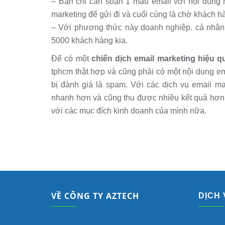
– Bạn chỉ cần soạn 1 mẫu email với nội dun
marketing để gửi đi và cuối cùng là chờ khách h
– Với phương thức này doanh nghiệp. cá nhân b
5000 khách hàng kia.
Để có một
chiến dịch email marketing hiệu q
tphcm thật hợp và cũng phải có một nội dung e
bị đánh giá là spam. Với các dịch vụ email ma
nhanh hơn và cũng thu được nhiều kết quả hơn
với các mục đích kinh doanh của mình nữa.
DỊCH
VỀ CÔNG TY AZTECH