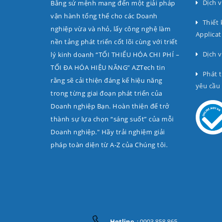
Dịch v
Bằng sứ mệnh mang đến một giải pháp
vận hành tổng thể cho các Doanh
Thiết 
nghiệp vừa và nhỏ, lấy công nghệ làm
Applicat
nền tảng phát triển cốt lõi cùng với triết
Dịch v
lý kinh doanh “TỐI THIỂU HÓA CHI PHÍ –
TỐI ĐA HÓA HIỆU NĂNG” AZTech tin
Phát 
rằng sẽ cải thiện đáng kể hiệu năng
yêu cầu
trong từng giai đoạn phát triển của
Doanh nghiệp Bạn. Hoàn thiện để trở
thành sự lựa chọn “sáng suốt” của mỗi
Doanh nghiệp." Hãy trải nghiệm giải
pháp toàn diện từ A-Z của Chúng tôi.
Hotline
: 0903 858 865