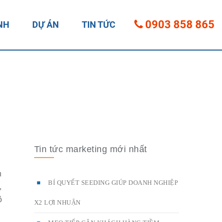
0903 858 865
NH
DỰ ÁN
TIN TỨC
Tin tức marketing mới nhất
n
BÍ QUYẾT SEEDING GIÚP DOANH NGHIỆP
,
ô
X2 LỢI NHUẬN