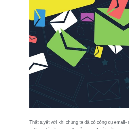
Dịch vụ 
Thật tuyệt vời khi chúng ta đã có công cụ email- 