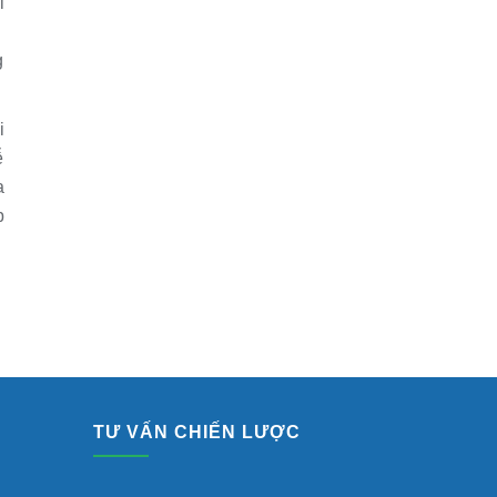
l
g
i
ễ
a
p
TƯ VẤN CHIẾN LƯỢC