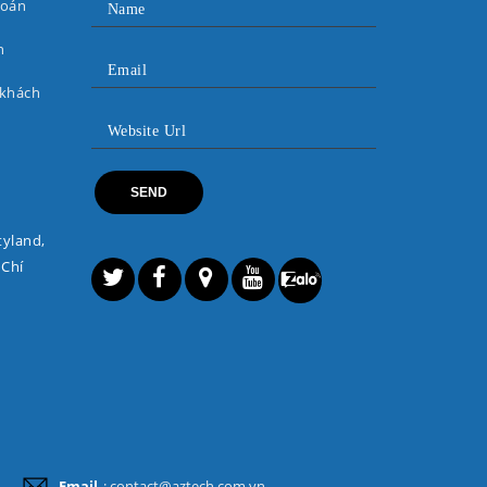
toán
n
 khách
tyland,
 Chí
Email
: contact@aztech.com.vn