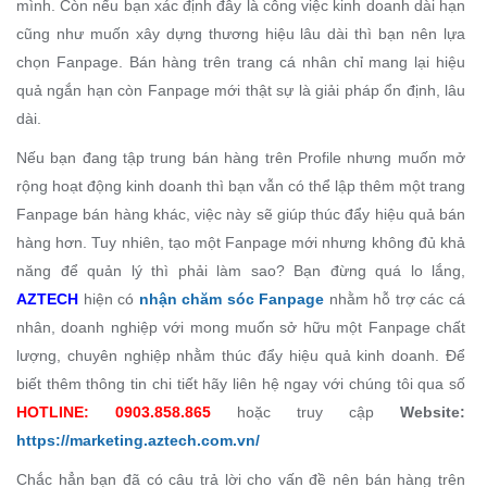
mình. Còn nếu bạn xác định đây là công việc kinh doanh dài hạn
cũng như muốn xây dựng thương hiệu lâu dài thì bạn nên lựa
chọn Fanpage. Bán hàng trên trang cá nhân chỉ mang lại hiệu
quả ngắn hạn còn Fanpage mới thật sự là giải pháp ổn định, lâu
dài.
Nếu bạn đang tập trung bán hàng trên Profile nhưng muốn mở
rộng hoạt động kinh doanh thì bạn vẫn có thể lập thêm một trang
Fanpage bán hàng khác, việc này sẽ giúp thúc đẩy hiệu quả bán
hàng hơn. Tuy nhiên, tạo một Fanpage mới nhưng không đủ khả
năng để quản lý thì phải làm sao? Bạn đừng quá lo lắng,
AZTECH
hiện có
nhận chăm sóc Fanpage
nhằm hỗ trợ các cá
nhân, doanh nghiệp với mong muốn sở hữu một Fanpage chất
lượng, chuyên nghiệp nhằm thúc đẩy hiệu quả kinh doanh. Để
biết thêm thông tin chi tiết hãy liên hệ ngay với chúng tôi qua số
HOTLINE: 0903.858.865
hoặc truy cập
Website:
https://marketing.aztech.com.vn/
Chắc hẳn bạn đã có câu trả lời cho vấn đề nên bán hàng trên