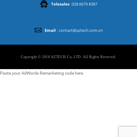
Telesales
:028 6679 8387
Email
: contact@aztech.com.vn
Copyright © 2016 AZTECH Co,.LTD. All Rights Reserved.
Paste your AdWords Remarketing code here