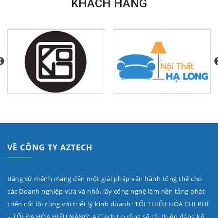
KHÁCH HÀNG
VỀ CÔNG TY AZTECH
Bằng sứ mệnh mang đến một giải pháp vận hành tổng thể cho
các Doanh nghiệp vừa và nhỏ, lấy công nghệ làm nền tảng phát
triển cốt lõi cùng với triết lý kinh doanh “TỐI THIỂU HÓA CHI PHÍ
– TỐI ĐA HÓA HIỆU NĂNG” AZTech tin rằng sẽ cải thiện đáng kể