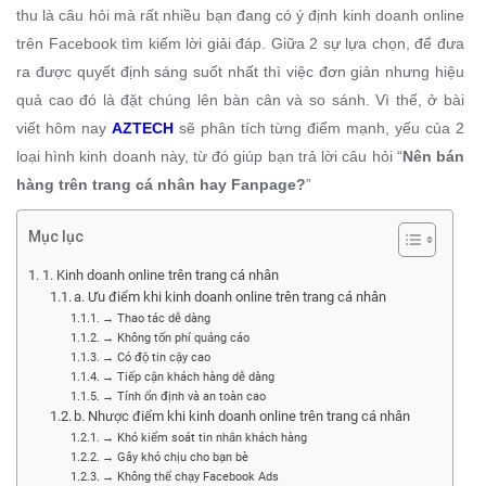
thu là câu hỏi mà rất nhiều bạn đang có ý định kinh doanh online
trên Facebook tìm kiếm lời giải đáp. Giữa 2 sự lựa chọn, để đưa
ra được quyết định sáng suốt nhất thì việc đơn giản nhưng hiệu
quả cao đó là đặt chúng lên bàn cân và so sánh. Vì thế, ở bài
viết hôm nay
AZTECH
sẽ phân tích từng điểm mạnh, yếu của 2
loại hình kinh doanh này, từ đó giúp bạn trả lời câu hỏi “
Nên bán
hàng trên trang cá nhân hay Fanpage?
”
Mục lục
1. Kinh doanh online trên trang cá nhân
a. Ưu điểm khi kinh doanh online trên trang cá nhân
→ Thao tác dễ dàng
→ Không tốn phí quảng cáo
→ Có độ tin cậy cao
→ Tiếp cận khách hàng dễ dàng
→ Tính ổn định và an toàn cao
b. Nhược điểm khi kinh doanh online trên trang cá nhân
→ Khó kiểm soát tin nhắn khách hàng
→ Gây khó chịu cho bạn bè
→ Không thể chạy Facebook Ads