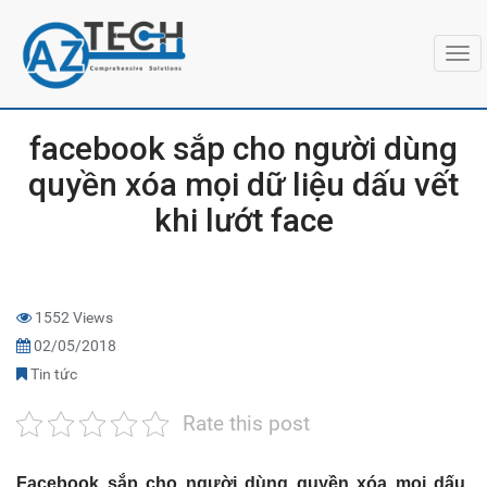
Togg
navi
facebook sắp cho người dùng
quyền xóa mọi dữ liệu dấu vết
khi lướt face
1552 Views
02/05/2018
Tin tức
Rate this post
Facebook sắp cho người dùng quyền xóa mọi dấu