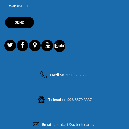
Hotline
: 0903 858 865
Telesales
:028 6679 8387
Email
: contact@aztech.com.vn