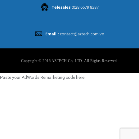
Telesales
:028 6679 8387
Email
: contact@aztech.com.vn
Copyright © 2016 AZTECH Co,.LTD. All Rights Reserved.
Paste your AdWords Remarketing code here