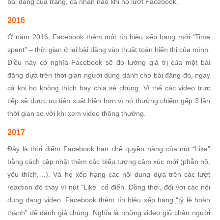
bài đăng của trang, cá nhân nào khi họ lướt Facebook.
2016
Ở năm 2016, Facebook thêm một tín hiệu xếp hạng mới “Time
spent” – thời gian ở lại bài đăng vào thuật toán hiển thị của mình.
Điều này có nghĩa Facebook sẽ đo lường giá trị của một bài
đăng dựa trên thời gian người dùng dành cho bài đăng đó, ngay
cả khi họ không thích hay chia sẻ chúng. Vì thế các video trực
tiếp sẽ được ưu tiên xuất hiện hơn vì nó thường chiếm gấp 3 lần
thời gian so với khi xem video thông thường.
2017
Đây là thời điểm Facebook hạn chế quyền năng của nút “Like”
bằng cách cập nhật thêm các biểu tượng cảm xúc mới (phẫn nộ,
yêu thích,…). Và họ xếp hạng các nội dung dựa trên các lượt
reaction đó thay vì nút “Like” cổ điển. Đồng thời, đối với các nội
dung dạng video, Facebook thêm tín hiệu xếp hạng “tỷ lệ hoàn
thành” để đánh giá chúng. Nghĩa là những video giữ chân người