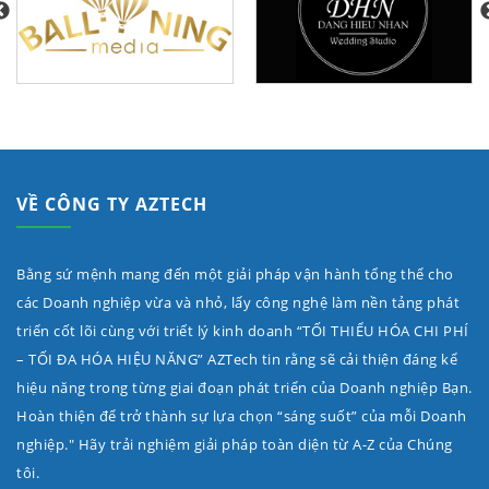
VỀ CÔNG TY AZTECH
Bằng sứ mệnh mang đến một giải pháp vận hành tổng thể cho
các Doanh nghiệp vừa và nhỏ, lấy công nghệ làm nền tảng phát
triển cốt lõi cùng với triết lý kinh doanh “TỐI THIỂU HÓA CHI PHÍ
– TỐI ĐA HÓA HIỆU NĂNG” AZTech tin rằng sẽ cải thiện đáng kể
hiệu năng trong từng giai đoạn phát triển của Doanh nghiệp Bạn.
Hoàn thiện để trở thành sự lựa chọn “sáng suốt” của mỗi Doanh
nghiệp." Hãy trải nghiệm giải pháp toàn diện từ A-Z của Chúng
tôi.