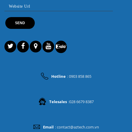
Hotline
: 0903 858 865
Telesales
:028 6679 8387
Email
: contact@aztech.com.vn