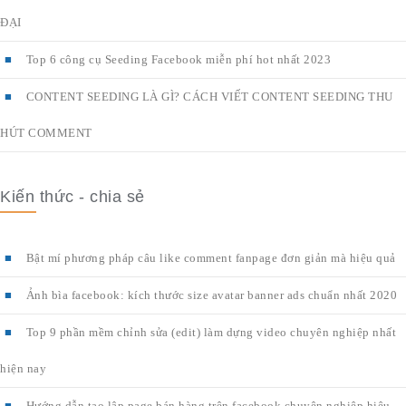
ĐẠI
Top 6 công cụ Seeding Facebook miễn phí hot nhất 2023
CONTENT SEEDING LÀ GÌ? CÁCH VIẾT CONTENT SEEDING THU
HÚT COMMENT
Kiến thức - chia sẻ
Bật mí phương pháp câu like comment fanpage đơn giản mà hiệu quả
Ảnh bìa facebook: kích thước size avatar banner ads chuẩn nhất 2020
Top 9 phần mềm chỉnh sửa (edit) làm dựng video chuyên nghiệp nhất
hiện nay
Hướng dẫn tạo lập page bán hàng trên facebook chuyên nghiệp hiệu