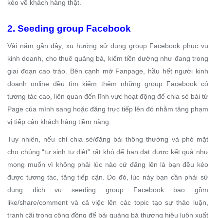
kéo về khách hàng thật.
2. Seeding group Facebook
Vài năm gần đây, xu hướng sử dụng group Facebook phục vụ
kinh doanh, cho thuê quảng bá, kiếm tiền dường như đang trong
giai đoạn cao trào. Bên cạnh mở Fanpage, hầu hết người kinh
doanh online đều tìm kiếm thêm những group Facebook có
tương tác cao, liên quan đến lĩnh vực hoạt động để chia sẻ bài từ
Page của mình sang hoặc đăng trực tiếp lên đó nhằm tăng phạm
vị tiếp cận khách hàng tiềm năng.
Tuy nhiên, nếu chỉ chia sẻ/đăng bài thông thường và phó mặt
cho chúng “tự sinh tự diệt” rất khó để bạn đạt được kết quả như
mong muốn vì không phải lúc nào cứ đăng lên là bạn đều kéo
được tương tác, tăng tiếp cận. Do đó, lúc này bạn cần phải sử
dụng dịch vụ seeding group Facebook bao gồm
like/share/comment và cả việc lên các topic tạo sự thảo luận,
tranh cãi trong cộng đồng để bài quảng bá thương hiệu luôn xuất