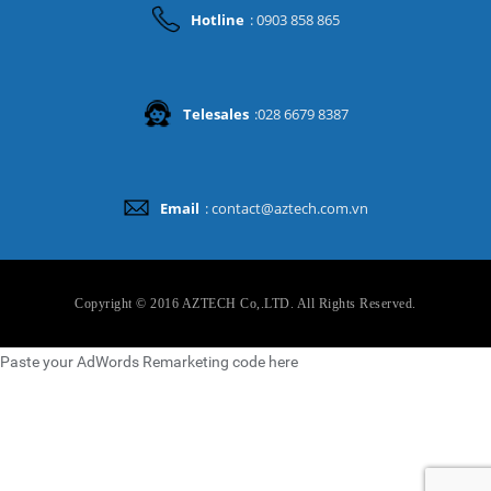
Hotline
: 0903 858 865
Telesales
:028 6679 8387
Email
: contact@aztech.com.vn
Copyright © 2016 AZTECH Co,.LTD. All Rights Reserved.
Paste your AdWords Remarketing code here